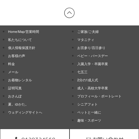
Home/Map/営業時間
ご家族/ご夫婦
私たちについて
マタニティ
個人情報保護方針
お宮参り/百日参り
お客様の声
ベビー・バースデー
料金
入園入学・卒園卒業
メール
七五三
お着物レンタル
2分の1成人式
証明写真
成人・高校大学卒業
おさんぽ
プロフィール・ポートレート
夏。ゆかた。
シニアフォト
ウェディングサイトへ
ペットと一緒に
趣味・スポーツ