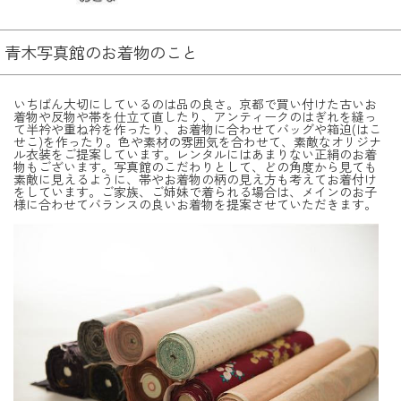
青木写真館のお着物のこと
いちばん大切にしているのは品の良さ。京都で買い付けた古いお
着物や反物や帯を仕立て直したり、アンティークのはぎれを縫っ
て半衿や重ね衿を作ったり、お着物に合わせてバッグや箱迫(はこ
せこ)を作ったり。色や素材の雰囲気を合わせて、素敵なオリジナ
ル衣装をご提案しています。レンタルにはあまりない正絹のお着
物もございます。写真館のこだわりとして、どの角度から見ても
素敵に見えるように、帯やお着物の柄の見え方も考えてお着付け
をしています。ご家族、ご姉妹で着られる場合は、メインのお子
様に合わせてバランスの良いお着物を提案させていただきます。