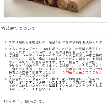
衣装選びについて
まずは撮影と着物選びのご希望の日にちの候補をお決めくださ
い。
きものカタログから2〜3着お選びいただき、お電話で番号をお
伝えください。その時に、お子様の身長もお伝えください。
ご試着、コーディネートやヘアスタイルのご相談に一度ご来店
ください。ご遠方で事前にお越しいただけない場合は、お電話
やメールでのご相談も承ります。またご試着でご来店の際、ご
予約金￥10,000を申し受けます。ご試着も、おひとりおひとり
に合わせて準備しておりますので、ご試着後のキャンセルやお
持ち込み衣装に変更する場合は、
ご予約金の返金ができません
こと、ご了承くださいませ。
衣装合わせにご来店いただく際は、必ずお電話にてご予約のご
来店下さいますようお願いいたします。ご予約がない場合、せ
っかくお越しいただいても試着していただくことができかねま
すので、よろしくお願いいたします。
切ったり、縫ったり。