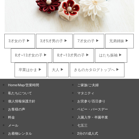
3才女の子
3才5才男の子
7才女の子
兄弟姉妹
8才~13才女の子
8才~13才男の子
はたち振袖
卒業はかま
大人
きものカタログトップへ
Home/Map/営業時間
ご家族/ご夫婦
私たちについて
マタニティ
個人情報保護方針
お宮参り/百日参り
お客様の声
ベビー・バースデー
料金
入園入学・卒園卒業
メール
七五三
お着物レンタル
2分の1成人式