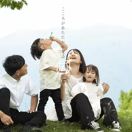
こ
こ
ろ
が
あ
た
た
か
く
な
る